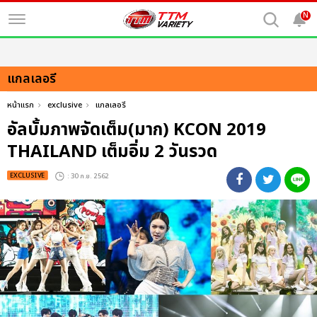
N
แกลเลอรี
หน้าแรก
exclusive
แกลเลอรี
อัลบั้มภาพจัดเต็ม(มาก) KCON 2019
THAILAND เต็มอิ่ม 2 วันรวด
EXCLUSIVE
: 30 ก.ย. 2562