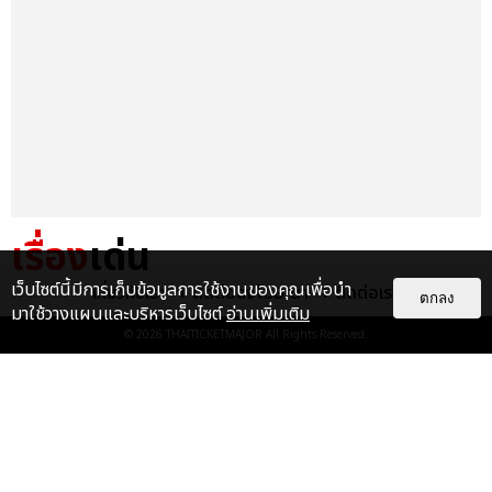
เรื่อง
เด่น
เว็บไซต์นี้มีการเก็บข้อมูลการใช้งานของคุณเพื่อนำ
เกี่ยวกับเรา
ติดต่อลงโฆษณา
ติดต่อเรา
&QUOT;ถ้าไม่มีทุกคนก็คงไม่มี
ตกลง
มาใช้วางแผนและบริหารเว็บไซต์
อ่านเพิ่มเติม
เพิร์ธ-แซนต้า&QUOT; ประมวล
© 2026
THAITICKETMAJOR
All Rights Reserved.
ภาพ เพิร์ธ-แซนต้า เปลี่ยน
ฮอลล์ให...
EXCLUSIVE
: 34
ไม่ว่าจะวันนี้หรือวันไหน ก็จะยังภูมิใจ
ในตัว &QUOT;แจบอม&QUOT;