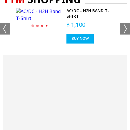
TTM
SHOPPING
AC/DC - H2H BAND T-
T-
SHIRT
฿
1,100
BUY NOW