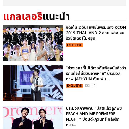
แกลเลอรี
แนะนำ
จัดเต็ม 2 วัน! แฟชั่นพรมแดง KCON
2019 THAILAND 2 สวย หล่อ จน
รัวชัตเตอร์ไม่หยุด
EXCLUSIVE
“ช่วงเวลาที่ไม่ได้เจอกันพิสูจน์แล้วว่า
รักแท้จะไม่มีวันจางหาย” ประมวล
ภาพ JAEHYUN กับแฟน...
EXCLUSIVE
: 10
ประมวลภาพงาน “มีสติแล้วลูกพีช
PEACH AND ME PREMIERE
NIGHT” ปอนด์-ภูวินทร์ คลั่งรัก
หวา...