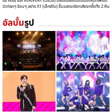
รย์ คิดส์) และ VERIVERY (เวริเวรี่) โดยมีบอยแบนด์น้องใหม่ที่เพิ่งเด
บิวท์สดๆ ร้อนๆ อย่าง X1 (เอ็กซ์วัน) ขึ้นแสดงเรียกเสียงกรี๊ดทั้ง 2 คืน
อัลบั้ม
รูป