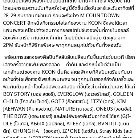
โดยในปีนี้แฟนเพลงเคป็อปตบเท้าเข้างานกันคึกคักถึง 45,000 คน
โดยมหกรรมความบันเทิงครั้งใหญ่นี้จัดขึ้นเมื่อวันเสาร์และวันอาทิตย์ที่
28-29 กันยายนที่ผ่านมา ก่อนจะถึงช่วง M COUNTDOWN
CONCERT อีกหนึ่งกิจกรรมไฮไลท์ของงาน KCON ซึ่งพอได้เวลา
แฟนเพลงเคป็อปต่างเดินทางทยอยเข้าไปจับจองพื้นที่ภายในฮอลล์
อิมแพ็ค อารีน่า กันอย่างคึกคัก โดยปีนี้ยังคงมีหนุ่ม นิชคุณ จาก
2PM รับหน้าที่พิธีกรพิเศษ พาทุกคนสนุกไปด้วยกันทั้งสองวัน
พร้อมการแสดงของศิลปินที่สลับสับเปลี่ยนกันขึ้นมาโชว์บนเวที เรียก
เสียงกรี๊ดจากแฟนเพลงตลอด ค่ำคืน และอีกหนึ่งโชว์อันเป็น
เอกลักษณ์ของงาน KCON นั่นคือ สเตจพิเศษที่ศิลปินเตรียมกันมา
อย่างตั้งใจเพื่อเซอร์ไพรส์แฟนเพลง จนทุกคนในฮอลล์ถึงกับกรี๊ดและ
ฟินกันถ้วนหน้า โดยไลน์อัพของศิลปิน ที่ขึ้นโชว์ในค่ำคืนวันเสาร์ ได้แก่
BOY STORY (บอย สตอรี่), EVERGLOW (เอเวอร์โกลว์), GOLDEN
CHILD (โกลเด้น ไชลด์), GOT7 (ก็อตเซเว่น), ITZY (อิทจี), KIM
JAEHWAN (คิม แจฮวาน), NATURE (เนเชอร์), ONEUS (วอนอัส),
THE BOYZ (เดอะ บอยซ์) และไลน์อัพของคืนวันอาทิตย์ ได้แก่ (G)I-
DLE (ไอเดิล), AB6IX (เอบีซิกซ์), ATEEZ (เอทีซ), BVNDIT (แบน
ดิท), CHUNG HA (ชองฮา), IZ*ONE (ไอซ์วัน), Stray Kids (สเต