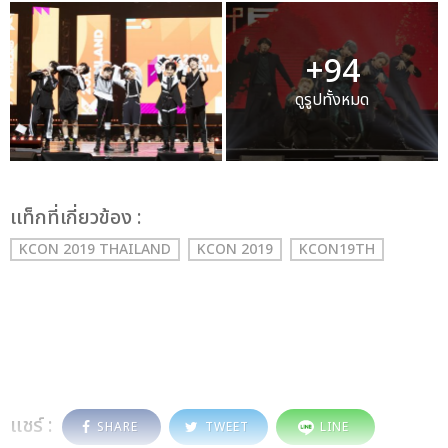
+94
ดูรูปทั้งหมด
เเท็กที่เกี่ยวข้อง :
KCON 2019 THAILAND
KCON 2019
KCON19TH
แชร์ :
SHARE
TWEET
LINE