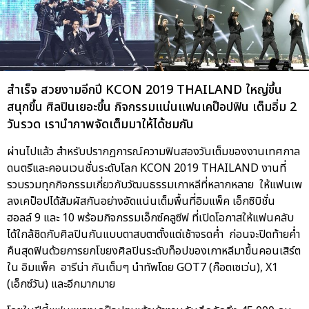
สำเร็จ สวยงามอีกปี KCON 2019 THAILAND ใหญ่ขึ้น
สนุกขึ้น ศิลปินเยอะขึ้น กิจกรรมแน่นแฟนเคป็อปฟิน เต็มอิ่ม 2
วันรวด เรานำภาพจัดเต็มมาให้ได้ชมกัน
ผ่านไปแล้ว สำหรับปรากฏการณ์ความฟินสองวันเต็มของงานเทศกาล
ดนตรีและคอนเวนชั่นระดับโลก KCON 2019 THAILAND งานที่
รวบรวมทุกกิจกรรมเกี่ยวกับวัฒนธรรมเกาหลีที่หลากหลาย ให้แฟนเพ
ลงเคป็อปได้สัมผัสกันอย่างอัดแน่นเต็มพื้นที่อิมแพ็ค เอ็กซิบิชั่น
ฮอลล์ 9 และ 10 พร้อมกิจกรรมเอ็กซ์คลูซีฟ ที่เปิดโอกาสให้แฟนคลับ
ได้ใกล้ชิดกับศิลปินกันแบบตาสบตาตั้งแต่เช้าจรดค่ำ ก่อนจะปิดท้ายค่ำ
คืนสุดฟินด้วยการยกโขยงศิลปินระดับท็อปของเกาหลีมาขึ้นคอนเสิร์ต
ใน อิมแพ็ค อารีน่า กันเต็มๆ นำทัพโดย GOT7 (ก๊อตเซเว่น), X1
(เอ็กซ์วัน) และอีกมากมาย