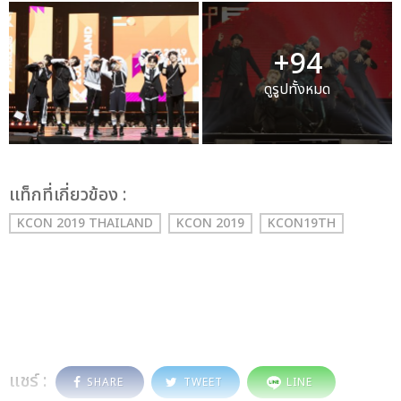
+94
ดูรูปทั้งหมด
เเท็กที่เกี่ยวข้อง :
KCON 2019 THAILAND
KCON 2019
KCON19TH
แชร์ :
SHARE
TWEET
LINE