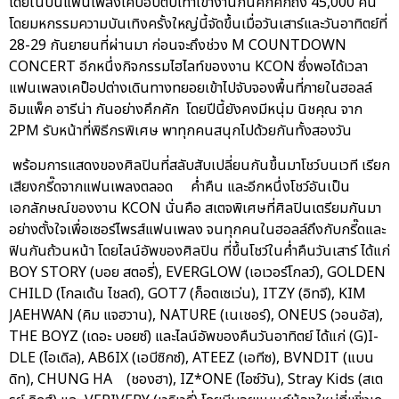
โดยในปีนี้แฟนเพลงเคป็อปตบเท้าเข้างานกันคึกคักถึง 45,000 คน
โดยมหกรรมความบันเทิงครั้งใหญ่นี้จัดขึ้นเมื่อวันเสาร์และวันอาทิตย์ที่
28-29 กันยายนที่ผ่านมา ก่อนจะถึงช่วง M COUNTDOWN
CONCERT อีกหนึ่งกิจกรรมไฮไลท์ของงาน KCON ซึ่งพอได้เวลา
แฟนเพลงเคป็อปต่างเดินทางทยอยเข้าไปจับจองพื้นที่ภายในฮอลล์
อิมแพ็ค อารีน่า กันอย่างคึกคัก โดยปีนี้ยังคงมีหนุ่ม นิชคุณ จาก
2PM รับหน้าที่พิธีกรพิเศษ พาทุกคนสนุกไปด้วยกันทั้งสองวัน
พร้อมการแสดงของศิลปินที่สลับสับเปลี่ยนกันขึ้นมาโชว์บนเวที เรียก
เสียงกรี๊ดจากแฟนเพลงตลอด ค่ำคืน และอีกหนึ่งโชว์อันเป็น
เอกลักษณ์ของงาน KCON นั่นคือ สเตจพิเศษที่ศิลปินเตรียมกันมา
อย่างตั้งใจเพื่อเซอร์ไพรส์แฟนเพลง จนทุกคนในฮอลล์ถึงกับกรี๊ดและ
ฟินกันถ้วนหน้า โดยไลน์อัพของศิลปิน ที่ขึ้นโชว์ในค่ำคืนวันเสาร์ ได้แก่
BOY STORY (บอย สตอรี่), EVERGLOW (เอเวอร์โกลว์), GOLDEN
CHILD (โกลเด้น ไชลด์), GOT7 (ก็อตเซเว่น), ITZY (อิทจี), KIM
JAEHWAN (คิม แจฮวาน), NATURE (เนเชอร์), ONEUS (วอนอัส),
THE BOYZ (เดอะ บอยซ์) และไลน์อัพของคืนวันอาทิตย์ ได้แก่ (G)I-
DLE (ไอเดิล), AB6IX (เอบีซิกซ์), ATEEZ (เอทีซ), BVNDIT (แบน
ดิท), CHUNG HA (ชองฮา), IZ*ONE (ไอซ์วัน), Stray Kids (สเต