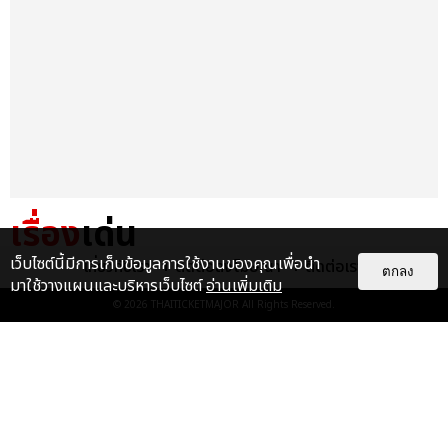
เรื่อง
เด่น
เว็บไซต์นี้มีการเก็บข้อมูลการใช้งานของคุณเพื่อนำ
เกี่ยวกับเรา
ติดต่อลงโฆษณา
ติดต่อเรา
&QUOT;ถ้าไม่มีทุกคนก็คงไม่มี
ตกลง
มาใช้วางแผนและบริหารเว็บไซต์
อ่านเพิ่มเติม
เพิร์ธ-แซนต้า&QUOT; ประมวล
© 2026
THAITICKETMAJOR
All Rights Reserved.
ภาพ เพิร์ธ-แซนต้า เปลี่ยน
ฮอลล์ให...
EXCLUSIVE
: 34
ไม่ว่าจะวันนี้หรือวันไหน ก็จะยังภูมิใจ
ในตัว &QUOT;แจบอม&QUOT;