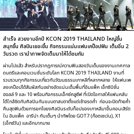
สำเร็จ สวยงามอีกปี KCON 2019 THAILAND ใหญ่ขึ้น
สนุกขึ้น ศิลปินเยอะขึ้น กิจกรรมแน่นแฟนเคป็อปฟิน เต็มอิ่ม 2
วันรวด เรานำภาพจัดเต็มมาให้ได้ชมกัน
ผ่านไปแล้ว สำหรับปรากฏการณ์ความฟินสองวันเต็มของงานเทศกาล
ดนตรีและคอนเวนชั่นระดับโลก KCON 2019 THAILAND งานที่
รวบรวมทุกกิจกรรมเกี่ยวกับวัฒนธรรมเกาหลีที่หลากหลาย ให้แฟนเพ
ลงเคป็อปได้สัมผัสกันอย่างอัดแน่นเต็มพื้นที่อิมแพ็ค เอ็กซิบิชั่น
ฮอลล์ 9 และ 10 พร้อมกิจกรรมเอ็กซ์คลูซีฟ ที่เปิดโอกาสให้แฟนคลับ
ได้ใกล้ชิดกับศิลปินกันแบบตาสบตาตั้งแต่เช้าจรดค่ำ ก่อนจะปิดท้ายค่ำ
คืนสุดฟินด้วยการยกโขยงศิลปินระดับท็อปของเกาหลีมาขึ้นคอนเสิร์ต
ใน อิมแพ็ค อารีน่า กันเต็มๆ นำทัพโดย GOT7 (ก๊อตเซเว่น), X1
(เอ็กซ์วัน) และอีกมากมาย