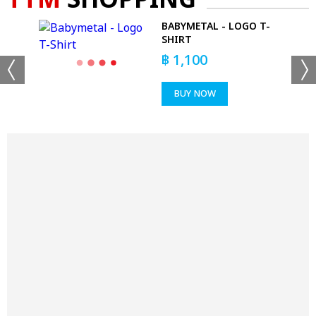
TTM
SHOPPING
R
BABYMETAL - LOGO T-
KS
SHIRT
฿
1,100
BUY NOW