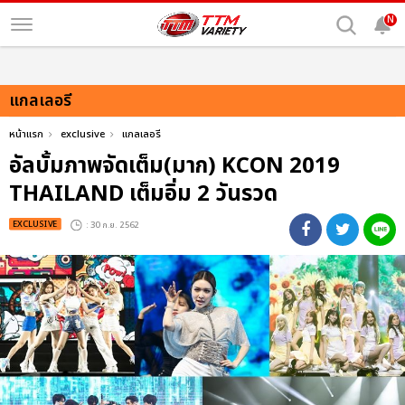
N
แกลเลอรี
หน้าแรก
exclusive
แกลเลอรี
อัลบั้มภาพจัดเต็ม(มาก) KCON 2019
THAILAND เต็มอิ่ม 2 วันรวด
EXCLUSIVE
: 30 ก.ย. 2562