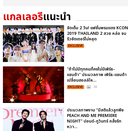
แกลเลอรี
แนะนำ
จัดเต็ม 2 วัน! แฟชั่นพรมแดง KCON
2019 THAILAND 2 สวย หล่อ จน
รัวชัตเตอร์ไม่หยุด
EXCLUSIVE
"ถ้าไม่มีทุกคนก็คงไม่มีเพิร์ธ-
แซนต้า" ประมวลภาพ เพิร์ธ-แซนต้า
เปลี่ยนฮอลล์ให...
EXCLUSIVE
: 34
ประมวลภาพงาน “มีสติแล้วลูกพีช
PEACH AND ME PREMIERE
NIGHT” ปอนด์-ภูวินทร์ คลั่งรัก
หวา...