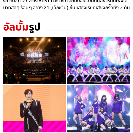
รย์ คิดส์) และ VERIVERY (เวริเวรี่) โดยมีบอยแบนด์น้องใหม่ที่เพิ่งเด
บิวท์สดๆ ร้อนๆ อย่าง X1 (เอ็กซ์วัน) ขึ้นแสดงเรียกเสียงกรี๊ดทั้ง 2 คืน
อัลบั้ม
รูป