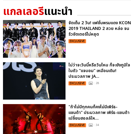
แกลเลอรี
แนะนำ
จัดเต็ม 2 วัน! แฟชั่นพรมแดง KCON
2019 THAILAND 2 สวย หล่อ จน
รัวชัตเตอร์ไม่หยุด
EXCLUSIVE
ไม่ว่าจะวันนี้หรือวันไหน ก็จะยังภูมิใจ
ในตัว "แจบอม" เหมือนเดิม!
ประมวลภาพ JA...
EXCLUSIVE
: 28
"ถ้าไม่มีทุกคนก็คงไม่มีเพิร์ธ-
แซนต้า" ประมวลภาพ เพิร์ธ-แซนต้า
เปลี่ยนฮอลล์ให...
EXCLUSIVE
: 34