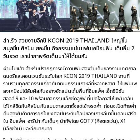
สำเร็จ สวยงามอีกปี KCON 2019 THAILAND ใหญ่ขึ้น
สนุกขึ้น ศิลปินเยอะขึ้น กิจกรรมแน่นแฟนเคป็อปฟิน เต็มอิ่ม 2
วันรวด เรานำภาพจัดเต็มมาให้ได้ชมกัน
ผ่านไปแล้ว สำหรับปรากฏการณ์ความฟินสองวันเต็มของงานเทศกาล
ดนตรีและคอนเวนชั่นระดับโลก KCON 2019 THAILAND งานที่
รวบรวมทุกกิจกรรมเกี่ยวกับวัฒนธรรมเกาหลีที่หลากหลาย ให้แฟนเพ
ลงเคป็อปได้สัมผัสกันอย่างอัดแน่นเต็มพื้นที่อิมแพ็ค เอ็กซิบิชั่น
ฮอลล์ 9 และ 10 พร้อมกิจกรรมเอ็กซ์คลูซีฟ ที่เปิดโอกาสให้แฟนคลับ
ได้ใกล้ชิดกับศิลปินกันแบบตาสบตาตั้งแต่เช้าจรดค่ำ ก่อนจะปิดท้ายค่ำ
คืนสุดฟินด้วยการยกโขยงศิลปินระดับท็อปของเกาหลีมาขึ้นคอนเสิร์ต
ใน อิมแพ็ค อารีน่า กันเต็มๆ นำทัพโดย GOT7 (ก๊อตเซเว่น), X1
(เอ็กซ์วัน) และอีกมากมาย