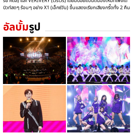
รย์ คิดส์) และ VERIVERY (เวริเวรี่) โดยมีบอยแบนด์น้องใหม่ที่เพิ่งเด
บิวท์สดๆ ร้อนๆ อย่าง X1 (เอ็กซ์วัน) ขึ้นแสดงเรียกเสียงกรี๊ดทั้ง 2 คืน
อัลบั้ม
รูป