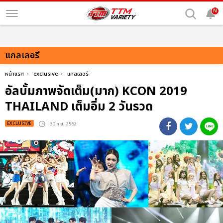
N
แกลเลอรี
หน้าแรก
exclusive
แกลเลอรี
อัลบั้มภาพจัดเต็ม(มาก) KCON 2019
THAILAND เต็มอิ่ม 2 วันรวด
EXCLUSIVE
: 30 ก.ย. 2562