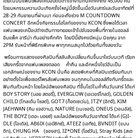
โดยในปีนี้แฟนเพลงเคป็อปตบเท้าเข้างานกันคึกคักถึง 45,000 คน
โดยมหกรรมความบันเทิงครั้งใหญ่นี้จัดขึ้นเมื่อวันเสาร์และวันอาทิตย์ที่
28-29 กันยายนที่ผ่านมา ก่อนจะถึงช่วง M COUNTDOWN
CONCERT อีกหนึ่งกิจกรรมไฮไลท์ของงาน KCON ซึ่งพอได้เวลา
แฟนเพลงเคป็อปต่างเดินทางทยอยเข้าไปจับจองพื้นที่ภายในฮอลล์
อิมแพ็ค อารีน่า กันอย่างคึกคัก โดยปีนี้ยังคงมีหนุ่ม นิชคุณ จาก
2PM รับหน้าที่พิธีกรพิเศษ พาทุกคนสนุกไปด้วยกันทั้งสองวัน
พร้อมการแสดงของศิลปินที่สลับสับเปลี่ยนกันขึ้นมาโชว์บนเวที เรียก
เสียงกรี๊ดจากแฟนเพลงตลอด ค่ำคืน และอีกหนึ่งโชว์อันเป็น
เอกลักษณ์ของงาน KCON นั่นคือ สเตจพิเศษที่ศิลปินเตรียมกันมา
อย่างตั้งใจเพื่อเซอร์ไพรส์แฟนเพลง จนทุกคนในฮอลล์ถึงกับกรี๊ดและ
ฟินกันถ้วนหน้า โดยไลน์อัพของศิลปิน ที่ขึ้นโชว์ในค่ำคืนวันเสาร์ ได้แก่
BOY STORY (บอย สตอรี่), EVERGLOW (เอเวอร์โกลว์), GOLDEN
CHILD (โกลเด้น ไชลด์), GOT7 (ก็อตเซเว่น), ITZY (อิทจี), KIM
JAEHWAN (คิม แจฮวาน), NATURE (เนเชอร์), ONEUS (วอนอัส),
THE BOYZ (เดอะ บอยซ์) และไลน์อัพของคืนวันอาทิตย์ ได้แก่ (G)I-
DLE (ไอเดิล), AB6IX (เอบีซิกซ์), ATEEZ (เอทีซ), BVNDIT (แบน
ดิท), CHUNG HA (ชองฮา), IZ*ONE (ไอซ์วัน), Stray Kids (สเต