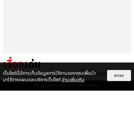
เรื่อง
เด่น
เว็บไซต์นี้มีการเก็บข้อมูลการใช้งานของคุณเพื่อนำ
เกี่ยวกับเรา
ติดต่อลงโฆษณา
ติดต่อเรา
&QUOT;ถ้าไม่มีทุกคนก็คงไม่มี
ตกลง
มาใช้วางแผนและบริหารเว็บไซต์
อ่านเพิ่มเติม
เพิร์ธ-แซนต้า&QUOT; ประมวล
© 2026
THAITICKETMAJOR
All Rights Reserved.
ภาพ เพิร์ธ-แซนต้า เปลี่ยน
ฮอลล์ให...
EXCLUSIVE
: 34
ไม่ว่าจะวันนี้หรือวันไหน ก็จะยังภูมิใจ
ในตัว &QUOT;แจบอม&QUOT;
เหมือนเดิม! ประมวลภาพ JA...