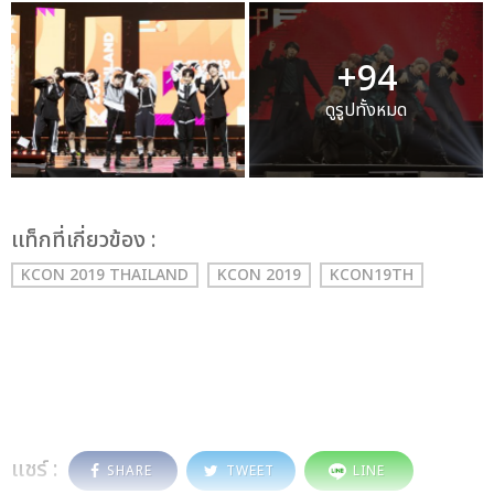
+94
ดูรูปทั้งหมด
เเท็กที่เกี่ยวข้อง :
KCON 2019 THAILAND
KCON 2019
KCON19TH
แชร์ :
SHARE
TWEET
LINE