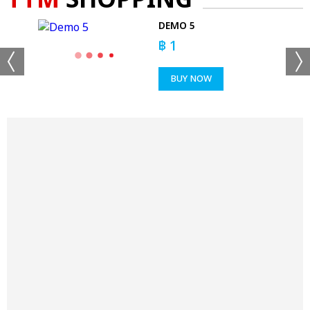
TTM
SHOPPING
S -
DEMO 5
T
฿
1
BUY NOW