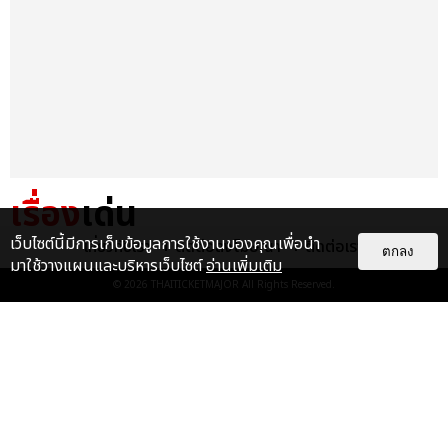
เรื่อง
เด่น
เว็บไซต์นี้มีการเก็บข้อมูลการใช้งานของคุณเพื่อนำ
เกี่ยวกับเรา
ติดต่อลงโฆษณา
ติดต่อเรา
&QUOT;ถ้าไม่มีทุกคนก็คงไม่มี
ตกลง
มาใช้วางแผนและบริหารเว็บไซต์
อ่านเพิ่มเติม
เพิร์ธ-แซนต้า&QUOT; ประมวล
© 2026
THAITICKETMAJOR
All Rights Reserved.
ภาพ เพิร์ธ-แซนต้า เปลี่ยน
ฮอลล์ให...
EXCLUSIVE
: 34
ไม่ว่าจะวันนี้หรือวันไหน ก็จะยังภูมิใจ
ในตัว &QUOT;แจบอม&QUOT;
เหมือนเดิม! ประมวลภาพ JA...