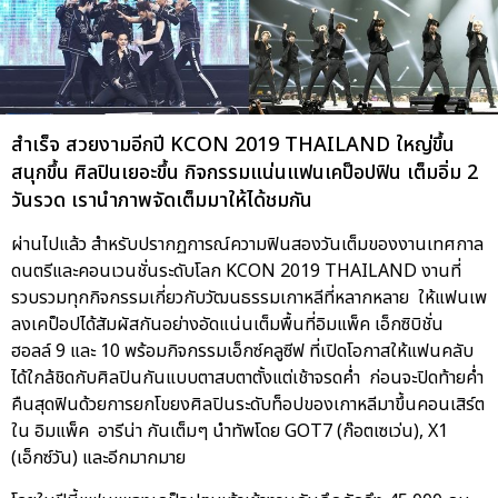
สำเร็จ สวยงามอีกปี KCON 2019 THAILAND ใหญ่ขึ้น
สนุกขึ้น ศิลปินเยอะขึ้น กิจกรรมแน่นแฟนเคป็อปฟิน เต็มอิ่ม 2
วันรวด เรานำภาพจัดเต็มมาให้ได้ชมกัน
ผ่านไปแล้ว สำหรับปรากฏการณ์ความฟินสองวันเต็มของงานเทศกาล
ดนตรีและคอนเวนชั่นระดับโลก KCON 2019 THAILAND งานที่
รวบรวมทุกกิจกรรมเกี่ยวกับวัฒนธรรมเกาหลีที่หลากหลาย ให้แฟนเพ
ลงเคป็อปได้สัมผัสกันอย่างอัดแน่นเต็มพื้นที่อิมแพ็ค เอ็กซิบิชั่น
ฮอลล์ 9 และ 10 พร้อมกิจกรรมเอ็กซ์คลูซีฟ ที่เปิดโอกาสให้แฟนคลับ
ได้ใกล้ชิดกับศิลปินกันแบบตาสบตาตั้งแต่เช้าจรดค่ำ ก่อนจะปิดท้ายค่ำ
คืนสุดฟินด้วยการยกโขยงศิลปินระดับท็อปของเกาหลีมาขึ้นคอนเสิร์ต
ใน อิมแพ็ค อารีน่า กันเต็มๆ นำทัพโดย GOT7 (ก๊อตเซเว่น), X1
(เอ็กซ์วัน) และอีกมากมาย