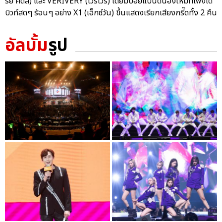
รย์ คิดส์) และ VERIVERY (เวริเวรี่) โดยมีบอยแบนด์น้องใหม่ที่เพิ่งเด
บิวท์สดๆ ร้อนๆ อย่าง X1 (เอ็กซ์วัน) ขึ้นแสดงเรียกเสียงกรี๊ดทั้ง 2 คืน
อัลบั้ม
รูป