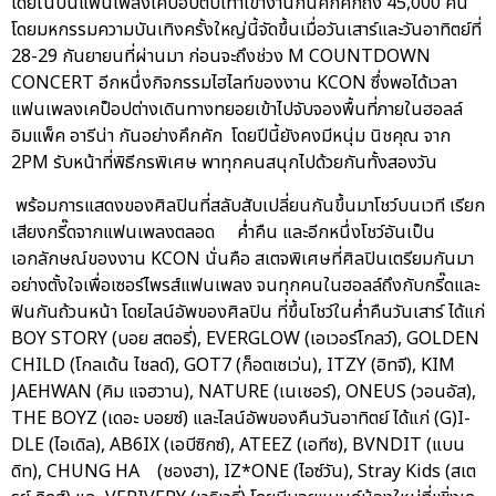
โดยในปีนี้แฟนเพลงเคป็อปตบเท้าเข้างานกันคึกคักถึง 45,000 คน
โดยมหกรรมความบันเทิงครั้งใหญ่นี้จัดขึ้นเมื่อวันเสาร์และวันอาทิตย์ที่
28-29 กันยายนที่ผ่านมา ก่อนจะถึงช่วง M COUNTDOWN
CONCERT อีกหนึ่งกิจกรรมไฮไลท์ของงาน KCON ซึ่งพอได้เวลา
แฟนเพลงเคป็อปต่างเดินทางทยอยเข้าไปจับจองพื้นที่ภายในฮอลล์
อิมแพ็ค อารีน่า กันอย่างคึกคัก โดยปีนี้ยังคงมีหนุ่ม นิชคุณ จาก
2PM รับหน้าที่พิธีกรพิเศษ พาทุกคนสนุกไปด้วยกันทั้งสองวัน
พร้อมการแสดงของศิลปินที่สลับสับเปลี่ยนกันขึ้นมาโชว์บนเวที เรียก
เสียงกรี๊ดจากแฟนเพลงตลอด ค่ำคืน และอีกหนึ่งโชว์อันเป็น
เอกลักษณ์ของงาน KCON นั่นคือ สเตจพิเศษที่ศิลปินเตรียมกันมา
อย่างตั้งใจเพื่อเซอร์ไพรส์แฟนเพลง จนทุกคนในฮอลล์ถึงกับกรี๊ดและ
ฟินกันถ้วนหน้า โดยไลน์อัพของศิลปิน ที่ขึ้นโชว์ในค่ำคืนวันเสาร์ ได้แก่
BOY STORY (บอย สตอรี่), EVERGLOW (เอเวอร์โกลว์), GOLDEN
CHILD (โกลเด้น ไชลด์), GOT7 (ก็อตเซเว่น), ITZY (อิทจี), KIM
JAEHWAN (คิม แจฮวาน), NATURE (เนเชอร์), ONEUS (วอนอัส),
THE BOYZ (เดอะ บอยซ์) และไลน์อัพของคืนวันอาทิตย์ ได้แก่ (G)I-
DLE (ไอเดิล), AB6IX (เอบีซิกซ์), ATEEZ (เอทีซ), BVNDIT (แบน
ดิท), CHUNG HA (ชองฮา), IZ*ONE (ไอซ์วัน), Stray Kids (สเต