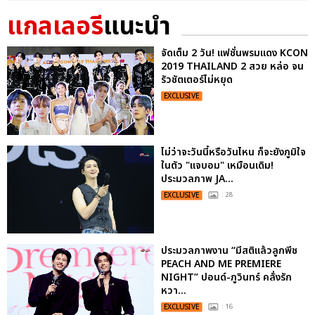
แกลเลอรี
แนะนำ
จัดเต็ม 2 วัน! แฟชั่นพรมแดง KCON
2019 THAILAND 2 สวย หล่อ จน
รัวชัตเตอร์ไม่หยุด
EXCLUSIVE
ไม่ว่าจะวันนี้หรือวันไหน ก็จะยังภูมิใจ
ในตัว "แจบอม" เหมือนเดิม!
ประมวลภาพ JA...
EXCLUSIVE
: 28
ประมวลภาพงาน “มีสติแล้วลูกพีช
PEACH AND ME PREMIERE
NIGHT” ปอนด์-ภูวินทร์ คลั่งรัก
หวา...
EXCLUSIVE
: 16