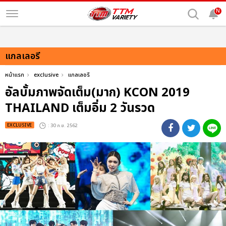
N
แกลเลอรี
หน้าแรก
exclusive
แกลเลอรี
อัลบั้มภาพจัดเต็ม(มาก) KCON 2019
THAILAND เต็มอิ่ม 2 วันรวด
EXCLUSIVE
: 30 ก.ย. 2562