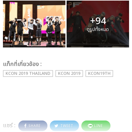
+94
ดูรูปทั้งหมด
เเท็กที่เกี่ยวข้อง :
KCON 2019 THAILAND
KCON 2019
KCON19TH
แชร์ :
SHARE
TWEET
LINE