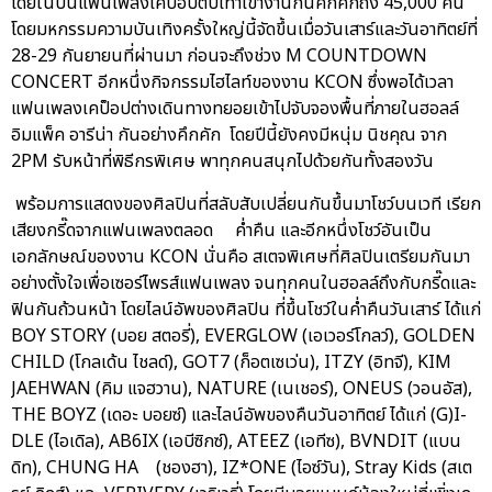
โดยในปีนี้แฟนเพลงเคป็อปตบเท้าเข้างานกันคึกคักถึง 45,000 คน
โดยมหกรรมความบันเทิงครั้งใหญ่นี้จัดขึ้นเมื่อวันเสาร์และวันอาทิตย์ที่
28-29 กันยายนที่ผ่านมา ก่อนจะถึงช่วง M COUNTDOWN
CONCERT อีกหนึ่งกิจกรรมไฮไลท์ของงาน KCON ซึ่งพอได้เวลา
แฟนเพลงเคป็อปต่างเดินทางทยอยเข้าไปจับจองพื้นที่ภายในฮอลล์
อิมแพ็ค อารีน่า กันอย่างคึกคัก โดยปีนี้ยังคงมีหนุ่ม นิชคุณ จาก
2PM รับหน้าที่พิธีกรพิเศษ พาทุกคนสนุกไปด้วยกันทั้งสองวัน
พร้อมการแสดงของศิลปินที่สลับสับเปลี่ยนกันขึ้นมาโชว์บนเวที เรียก
เสียงกรี๊ดจากแฟนเพลงตลอด ค่ำคืน และอีกหนึ่งโชว์อันเป็น
เอกลักษณ์ของงาน KCON นั่นคือ สเตจพิเศษที่ศิลปินเตรียมกันมา
อย่างตั้งใจเพื่อเซอร์ไพรส์แฟนเพลง จนทุกคนในฮอลล์ถึงกับกรี๊ดและ
ฟินกันถ้วนหน้า โดยไลน์อัพของศิลปิน ที่ขึ้นโชว์ในค่ำคืนวันเสาร์ ได้แก่
BOY STORY (บอย สตอรี่), EVERGLOW (เอเวอร์โกลว์), GOLDEN
CHILD (โกลเด้น ไชลด์), GOT7 (ก็อตเซเว่น), ITZY (อิทจี), KIM
JAEHWAN (คิม แจฮวาน), NATURE (เนเชอร์), ONEUS (วอนอัส),
THE BOYZ (เดอะ บอยซ์) และไลน์อัพของคืนวันอาทิตย์ ได้แก่ (G)I-
DLE (ไอเดิล), AB6IX (เอบีซิกซ์), ATEEZ (เอทีซ), BVNDIT (แบน
ดิท), CHUNG HA (ชองฮา), IZ*ONE (ไอซ์วัน), Stray Kids (สเต