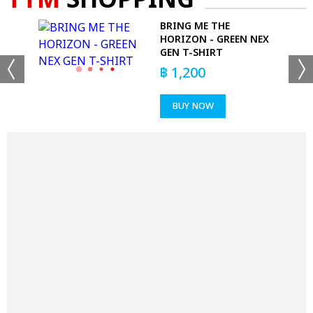
TTM
SHOPPING
HIRT
BRING ME THE
HORIZON - GREEN NEX
GEN T-SHIRT
฿
1,200
BUY NOW