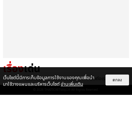
เรื่อง
เด่น
เว็บไซต์นี้มีการเก็บข้อมูลการใช้งานของคุณเพื่อนำ
เกี่ยวกับเรา
ติดต่อลงโฆษณา
ติดต่อเรา
&QUOT;ถ้าไม่มีทุกคนก็คงไม่มี
ตกลง
มาใช้วางแผนและบริหารเว็บไซต์
อ่านเพิ่มเติม
เพิร์ธ-แซนต้า&QUOT; ประมวล
© 2026
THAITICKETMAJOR
All Rights Reserved.
ภาพ เพิร์ธ-แซนต้า เปลี่ยน
ฮอลล์ให...
EXCLUSIVE
: 34
ไม่ว่าจะวันนี้หรือวันไหน ก็จะยังภูมิใจ
ในตัว &QUOT;แจบอม&QUOT;