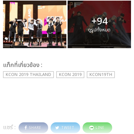
+94
ดูรูปทั้งหมด
เเท็กที่เกี่ยวข้อง :
KCON 2019 THAILAND
KCON 2019
KCON19TH
แชร์ :
SHARE
TWEET
LINE