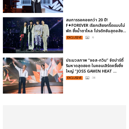
สมการรอคอยกว่า 20 ปี!
F✦FOREVER เรียกเสียงกรี๊ดแบบไม่
พัก ซึ้งน้ำตาไหล โปรดักชันสุดอลัง...
EXCLUSIVE
: 6
ประมวลภาพ “จอส-กวิน” จัดปาร์ตี้
ริมหาดสุดฮอต ในคอนเสิร์ตครั้งยิ่ง
ใหญ่ “JOSS GAWIN HEAT ...
EXCLUSIVE
: 34