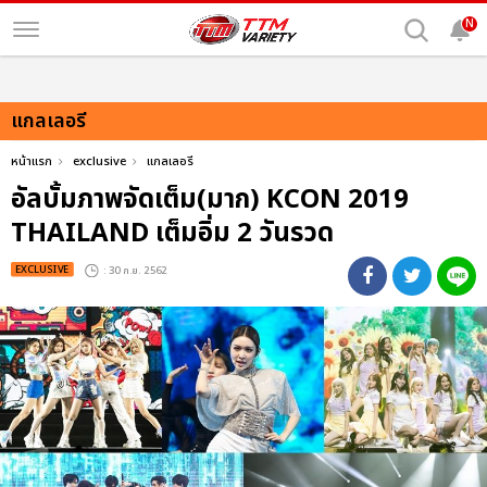
N
แกลเลอรี
หน้าแรก
exclusive
แกลเลอรี
อัลบั้มภาพจัดเต็ม(มาก) KCON 2019
THAILAND เต็มอิ่ม 2 วันรวด
EXCLUSIVE
: 30 ก.ย. 2562