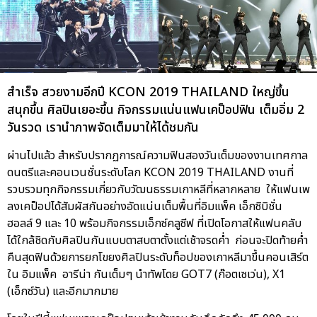
สำเร็จ สวยงามอีกปี KCON 2019 THAILAND ใหญ่ขึ้น
สนุกขึ้น ศิลปินเยอะขึ้น กิจกรรมแน่นแฟนเคป็อปฟิน เต็มอิ่ม 2
วันรวด เรานำภาพจัดเต็มมาให้ได้ชมกัน
ผ่านไปแล้ว สำหรับปรากฏการณ์ความฟินสองวันเต็มของงานเทศกาล
ดนตรีและคอนเวนชั่นระดับโลก KCON 2019 THAILAND งานที่
รวบรวมทุกกิจกรรมเกี่ยวกับวัฒนธรรมเกาหลีที่หลากหลาย ให้แฟนเพ
ลงเคป็อปได้สัมผัสกันอย่างอัดแน่นเต็มพื้นที่อิมแพ็ค เอ็กซิบิชั่น
ฮอลล์ 9 และ 10 พร้อมกิจกรรมเอ็กซ์คลูซีฟ ที่เปิดโอกาสให้แฟนคลับ
ได้ใกล้ชิดกับศิลปินกันแบบตาสบตาตั้งแต่เช้าจรดค่ำ ก่อนจะปิดท้ายค่ำ
คืนสุดฟินด้วยการยกโขยงศิลปินระดับท็อปของเกาหลีมาขึ้นคอนเสิร์ต
ใน อิมแพ็ค อารีน่า กันเต็มๆ นำทัพโดย GOT7 (ก๊อตเซเว่น), X1
(เอ็กซ์วัน) และอีกมากมาย