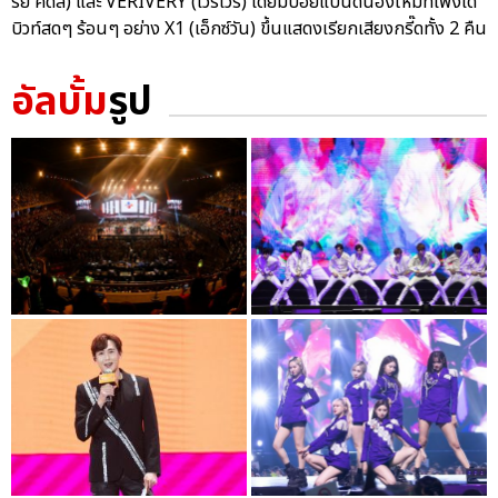
รย์ คิดส์) และ VERIVERY (เวริเวรี่) โดยมีบอยแบนด์น้องใหม่ที่เพิ่งเด
บิวท์สดๆ ร้อนๆ อย่าง X1 (เอ็กซ์วัน) ขึ้นแสดงเรียกเสียงกรี๊ดทั้ง 2 คืน
อัลบั้ม
รูป