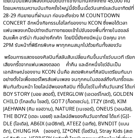
โดยในปีนี้แฟนเพลงเคป็อปตบเท้าเข้างานกันคึกคักถึง 45,000 คน
โดยมหกรรมความบันเทิงครั้งใหญ่นี้จัดขึ้นเมื่อวันเสาร์และวันอาทิตย์ที่
28-29 กันยายนที่ผ่านมา ก่อนจะถึงช่วง M COUNTDOWN
CONCERT อีกหนึ่งกิจกรรมไฮไลท์ของงาน KCON ซึ่งพอได้เวลา
แฟนเพลงเคป็อปต่างเดินทางทยอยเข้าไปจับจองพื้นที่ภายในฮอลล์
อิมแพ็ค อารีน่า กันอย่างคึกคัก โดยปีนี้ยังคงมีหนุ่ม นิชคุณ จาก
2PM รับหน้าที่พิธีกรพิเศษ พาทุกคนสนุกไปด้วยกันทั้งสองวัน
พร้อมการแสดงของศิลปินที่สลับสับเปลี่ยนกันขึ้นมาโชว์บนเวที เรียก
เสียงกรี๊ดจากแฟนเพลงตลอด ค่ำคืน และอีกหนึ่งโชว์อันเป็น
เอกลักษณ์ของงาน KCON นั่นคือ สเตจพิเศษที่ศิลปินเตรียมกันมา
อย่างตั้งใจเพื่อเซอร์ไพรส์แฟนเพลง จนทุกคนในฮอลล์ถึงกับกรี๊ดและ
ฟินกันถ้วนหน้า โดยไลน์อัพของศิลปิน ที่ขึ้นโชว์ในค่ำคืนวันเสาร์ ได้แก่
BOY STORY (บอย สตอรี่), EVERGLOW (เอเวอร์โกลว์), GOLDEN
CHILD (โกลเด้น ไชลด์), GOT7 (ก็อตเซเว่น), ITZY (อิทจี), KIM
JAEHWAN (คิม แจฮวาน), NATURE (เนเชอร์), ONEUS (วอนอัส),
THE BOYZ (เดอะ บอยซ์) และไลน์อัพของคืนวันอาทิตย์ ได้แก่ (G)I-
DLE (ไอเดิล), AB6IX (เอบีซิกซ์), ATEEZ (เอทีซ), BVNDIT (แบน
ดิท), CHUNG HA (ชองฮา), IZ*ONE (ไอซ์วัน), Stray Kids (สเต