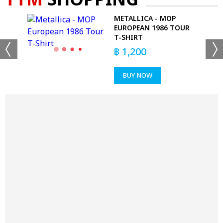
TTM
SHOPPING
METALLICA - MOP
E
EUROPEAN 1986 TOUR
T-SHIRT
฿
1,200
BUY NOW