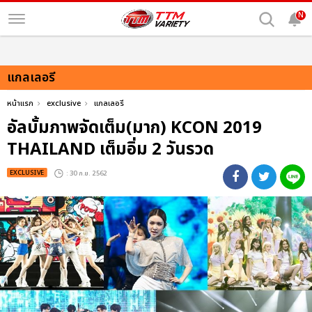
N
แกลเลอรี
หน้าแรก
exclusive
แกลเลอรี
อัลบั้มภาพจัดเต็ม(มาก) KCON 2019
THAILAND เต็มอิ่ม 2 วันรวด
EXCLUSIVE
: 30 ก.ย. 2562