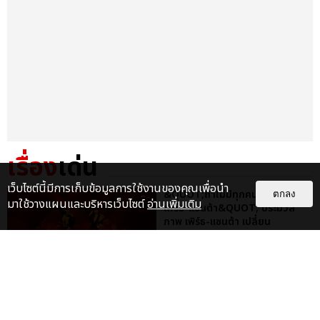
เรื่อง
เด่น
เว็บไซต์นี้มีการเก็บข้อมูลการใช้งานของคุณเพื่อนำ
&QUOT;ถ้าไม่มีทุกคนก็คงไม่มี
ตกลง
มาใช้วางแผนและบริหารเว็บไซต์
อ่านเพิ่มเติม
เพิร์ธ-แซนต้า&QUOT; ประมวล
ภาพ เพิร์ธ-แซนต้า เปลี่ยน
ฮอลล์ให...
EXCLUSIVE
: 34
ไม่ว่าจะวันนี้หรือวันไหน ก็จะยังภูมิใจ
ในตัว &QUOT;แจบอม&QUOT;