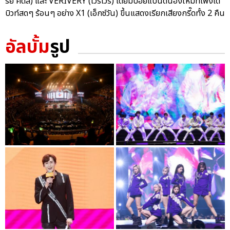
รย์ คิดส์) และ VERIVERY (เวริเวรี่) โดยมีบอยแบนด์น้องใหม่ที่เพิ่งเด
บิวท์สดๆ ร้อนๆ อย่าง X1 (เอ็กซ์วัน) ขึ้นแสดงเรียกเสียงกรี๊ดทั้ง 2 คืน
อัลบั้ม
รูป