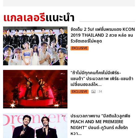
แกลเลอรี
แนะนำ
จัดเต็ม 2 วัน! แฟชั่นพรมแดง KCON
2019 THAILAND 2 สวย หล่อ จน
รัวชัตเตอร์ไม่หยุด
EXCLUSIVE
"ถ้าไม่มีทุกคนก็คงไม่มีเพิร์ธ-
แซนต้า" ประมวลภาพ เพิร์ธ-แซนต้า
เปลี่ยนฮอลล์ให...
EXCLUSIVE
: 34
ประมวลภาพงาน “มีสติแล้วลูกพีช
PEACH AND ME PREMIERE
NIGHT” ปอนด์-ภูวินทร์ คลั่งรัก
หวา...