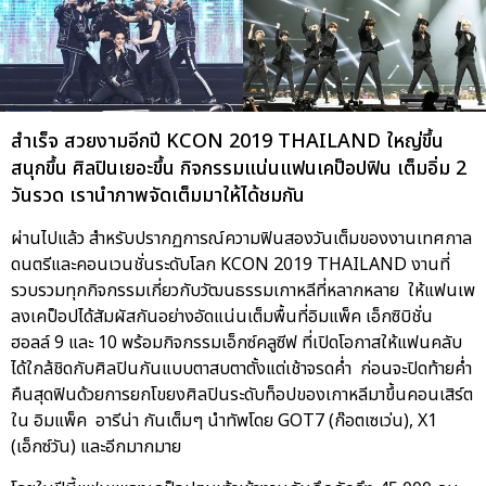
สำเร็จ สวยงามอีกปี KCON 2019 THAILAND ใหญ่ขึ้น
สนุกขึ้น ศิลปินเยอะขึ้น กิจกรรมแน่นแฟนเคป็อปฟิน เต็มอิ่ม 2
วันรวด เรานำภาพจัดเต็มมาให้ได้ชมกัน
ผ่านไปแล้ว สำหรับปรากฏการณ์ความฟินสองวันเต็มของงานเทศกาล
ดนตรีและคอนเวนชั่นระดับโลก KCON 2019 THAILAND งานที่
รวบรวมทุกกิจกรรมเกี่ยวกับวัฒนธรรมเกาหลีที่หลากหลาย ให้แฟนเพ
ลงเคป็อปได้สัมผัสกันอย่างอัดแน่นเต็มพื้นที่อิมแพ็ค เอ็กซิบิชั่น
ฮอลล์ 9 และ 10 พร้อมกิจกรรมเอ็กซ์คลูซีฟ ที่เปิดโอกาสให้แฟนคลับ
ได้ใกล้ชิดกับศิลปินกันแบบตาสบตาตั้งแต่เช้าจรดค่ำ ก่อนจะปิดท้ายค่ำ
คืนสุดฟินด้วยการยกโขยงศิลปินระดับท็อปของเกาหลีมาขึ้นคอนเสิร์ต
ใน อิมแพ็ค อารีน่า กันเต็มๆ นำทัพโดย GOT7 (ก๊อตเซเว่น), X1
(เอ็กซ์วัน) และอีกมากมาย