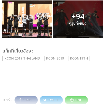
+94
ดูรูปทั้งหมด
เเท็กที่เกี่ยวข้อง :
KCON 2019 THAILAND
KCON 2019
KCON19TH
แชร์ :
SHARE
TWEET
LINE