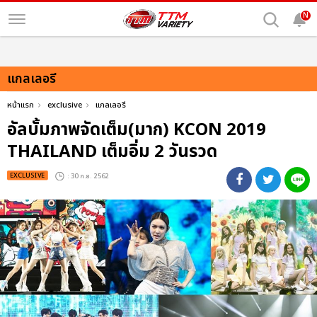
N
แกลเลอรี
หน้าแรก
exclusive
แกลเลอรี
อัลบั้มภาพจัดเต็ม(มาก) KCON 2019
THAILAND เต็มอิ่ม 2 วันรวด
EXCLUSIVE
: 30 ก.ย. 2562