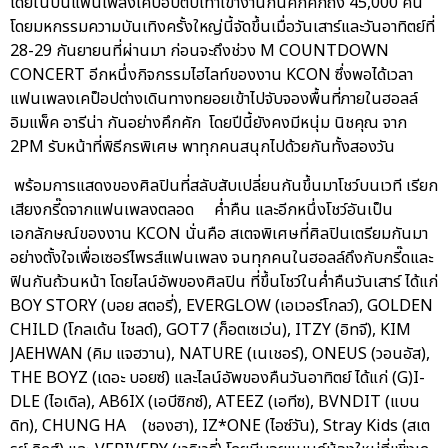
โดยในปีนี้แฟนเพลงเคป็อปตบเท้าเข้างานกันคึกคักถึง 45,000 คน
โดยมหกรรมความบันเทิงครั้งใหญ่นี้จัดขึ้นเมื่อวันเสาร์และวันอาทิตย์ที่
28-29 กันยายนที่ผ่านมา ก่อนจะถึงช่วง M COUNTDOWN
CONCERT อีกหนึ่งกิจกรรมไฮไลท์ของงาน KCON ซึ่งพอได้เวลา
แฟนเพลงเคป็อปต่างเดินทางทยอยเข้าไปจับจองพื้นที่ภายในฮอลล์
อิมแพ็ค อารีน่า กันอย่างคึกคัก โดยปีนี้ยังคงมีหนุ่ม นิชคุณ จาก
2PM รับหน้าที่พิธีกรพิเศษ พาทุกคนสนุกไปด้วยกันทั้งสองวัน
พร้อมการแสดงของศิลปินที่สลับสับเปลี่ยนกันขึ้นมาโชว์บนเวที เรียก
เสียงกรี๊ดจากแฟนเพลงตลอด ค่ำคืน และอีกหนึ่งโชว์อันเป็น
เอกลักษณ์ของงาน KCON นั่นคือ สเตจพิเศษที่ศิลปินเตรียมกันมา
อย่างตั้งใจเพื่อเซอร์ไพรส์แฟนเพลง จนทุกคนในฮอลล์ถึงกับกรี๊ดและ
ฟินกันถ้วนหน้า โดยไลน์อัพของศิลปิน ที่ขึ้นโชว์ในค่ำคืนวันเสาร์ ได้แก่
BOY STORY (บอย สตอรี่), EVERGLOW (เอเวอร์โกลว์), GOLDEN
CHILD (โกลเด้น ไชลด์), GOT7 (ก็อตเซเว่น), ITZY (อิทจี), KIM
JAEHWAN (คิม แจฮวาน), NATURE (เนเชอร์), ONEUS (วอนอัส),
THE BOYZ (เดอะ บอยซ์) และไลน์อัพของคืนวันอาทิตย์ ได้แก่ (G)I-
DLE (ไอเดิล), AB6IX (เอบีซิกซ์), ATEEZ (เอทีซ), BVNDIT (แบน
ดิท), CHUNG HA (ชองฮา), IZ*ONE (ไอซ์วัน), Stray Kids (สเต