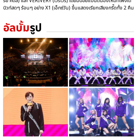
รย์ คิดส์) และ VERIVERY (เวริเวรี่) โดยมีบอยแบนด์น้องใหม่ที่เพิ่งเด
บิวท์สดๆ ร้อนๆ อย่าง X1 (เอ็กซ์วัน) ขึ้นแสดงเรียกเสียงกรี๊ดทั้ง 2 คืน
อัลบั้ม
รูป