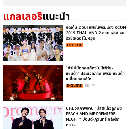
แกลเลอรี
แนะนำ
จัดเต็ม 2 วัน! แฟชั่นพรมแดง KCON
2019 THAILAND 2 สวย หล่อ จน
รัวชัตเตอร์ไม่หยุด
EXCLUSIVE
"ถ้าไม่มีทุกคนก็คงไม่มีเพิร์ธ-
แซนต้า" ประมวลภาพ เพิร์ธ-แซนต้า
เปลี่ยนฮอลล์ให...
EXCLUSIVE
: 34
ประมวลภาพงาน “มีสติแล้วลูกพีช
PEACH AND ME PREMIERE
NIGHT” ปอนด์-ภูวินทร์ คลั่งรัก
หวา...