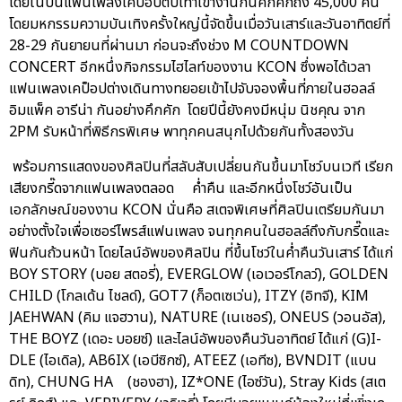
โดยในปีนี้แฟนเพลงเคป็อปตบเท้าเข้างานกันคึกคักถึง 45,000 คน
โดยมหกรรมความบันเทิงครั้งใหญ่นี้จัดขึ้นเมื่อวันเสาร์และวันอาทิตย์ที่
28-29 กันยายนที่ผ่านมา ก่อนจะถึงช่วง M COUNTDOWN
CONCERT อีกหนึ่งกิจกรรมไฮไลท์ของงาน KCON ซึ่งพอได้เวลา
แฟนเพลงเคป็อปต่างเดินทางทยอยเข้าไปจับจองพื้นที่ภายในฮอลล์
อิมแพ็ค อารีน่า กันอย่างคึกคัก โดยปีนี้ยังคงมีหนุ่ม นิชคุณ จาก
2PM รับหน้าที่พิธีกรพิเศษ พาทุกคนสนุกไปด้วยกันทั้งสองวัน
พร้อมการแสดงของศิลปินที่สลับสับเปลี่ยนกันขึ้นมาโชว์บนเวที เรียก
เสียงกรี๊ดจากแฟนเพลงตลอด ค่ำคืน และอีกหนึ่งโชว์อันเป็น
เอกลักษณ์ของงาน KCON นั่นคือ สเตจพิเศษที่ศิลปินเตรียมกันมา
อย่างตั้งใจเพื่อเซอร์ไพรส์แฟนเพลง จนทุกคนในฮอลล์ถึงกับกรี๊ดและ
ฟินกันถ้วนหน้า โดยไลน์อัพของศิลปิน ที่ขึ้นโชว์ในค่ำคืนวันเสาร์ ได้แก่
BOY STORY (บอย สตอรี่), EVERGLOW (เอเวอร์โกลว์), GOLDEN
CHILD (โกลเด้น ไชลด์), GOT7 (ก็อตเซเว่น), ITZY (อิทจี), KIM
JAEHWAN (คิม แจฮวาน), NATURE (เนเชอร์), ONEUS (วอนอัส),
THE BOYZ (เดอะ บอยซ์) และไลน์อัพของคืนวันอาทิตย์ ได้แก่ (G)I-
DLE (ไอเดิล), AB6IX (เอบีซิกซ์), ATEEZ (เอทีซ), BVNDIT (แบน
ดิท), CHUNG HA (ชองฮา), IZ*ONE (ไอซ์วัน), Stray Kids (สเต