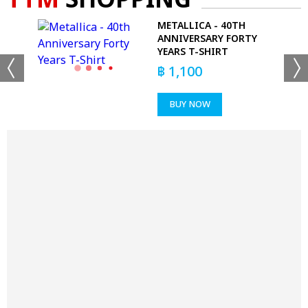
TTM
SHOPPING
REST
METALLICA - 40TH
ANNIVERSARY FORTY
YEARS T-SHIRT
฿
1,100
BUY NOW