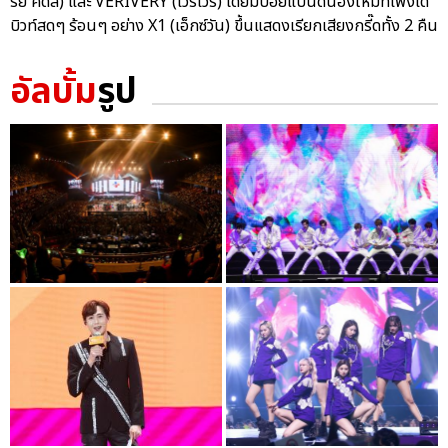
รย์ คิดส์) และ VERIVERY (เวริเวรี่) โดยมีบอยแบนด์น้องใหม่ที่เพิ่งเด
บิวท์สดๆ ร้อนๆ อย่าง X1 (เอ็กซ์วัน) ขึ้นแสดงเรียกเสียงกรี๊ดทั้ง 2 คืน
อัลบั้ม
รูป