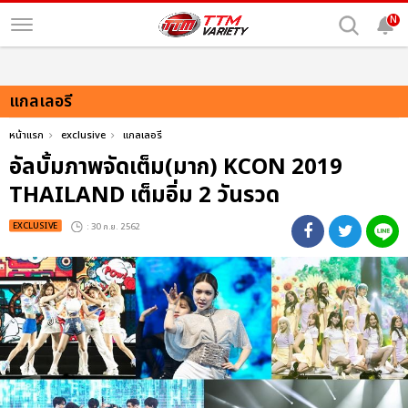
N
แกลเลอรี
หน้าแรก
exclusive
แกลเลอรี
อัลบั้มภาพจัดเต็ม(มาก) KCON 2019
THAILAND เต็มอิ่ม 2 วันรวด
EXCLUSIVE
: 30 ก.ย. 2562