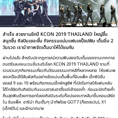
สำเร็จ สวยงามอีกปี KCON 2019 THAILAND ใหญ่ขึ้น
สนุกขึ้น ศิลปินเยอะขึ้น กิจกรรมแน่นแฟนเคป็อปฟิน เต็มอิ่ม 2
วันรวด เรานำภาพจัดเต็มมาให้ได้ชมกัน
ผ่านไปแล้ว สำหรับปรากฏการณ์ความฟินสองวันเต็มของงานเทศกาล
ดนตรีและคอนเวนชั่นระดับโลก KCON 2019 THAILAND งานที่
รวบรวมทุกกิจกรรมเกี่ยวกับวัฒนธรรมเกาหลีที่หลากหลาย ให้แฟนเพ
ลงเคป็อปได้สัมผัสกันอย่างอัดแน่นเต็มพื้นที่อิมแพ็ค เอ็กซิบิชั่น
ฮอลล์ 9 และ 10 พร้อมกิจกรรมเอ็กซ์คลูซีฟ ที่เปิดโอกาสให้แฟนคลับ
ได้ใกล้ชิดกับศิลปินกันแบบตาสบตาตั้งแต่เช้าจรดค่ำ ก่อนจะปิดท้ายค่ำ
คืนสุดฟินด้วยการยกโขยงศิลปินระดับท็อปของเกาหลีมาขึ้นคอนเสิร์ต
ใน อิมแพ็ค อารีน่า กันเต็มๆ นำทัพโดย GOT7 (ก๊อตเซเว่น), X1
(เอ็กซ์วัน) และอีกมากมาย