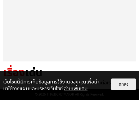
เรื่อง
เด่น
เว็บไซต์นี้มีการเก็บข้อมูลการใช้งานของคุณเพื่อนำ
เกี่ยวกับเรา
ติดต่อลงโฆษณา
ติดต่อเรา
&QUOT;ถ้าไม่มีทุกคนก็คงไม่มี
ตกลง
มาใช้วางแผนและบริหารเว็บไซต์
อ่านเพิ่มเติม
เพิร์ธ-แซนต้า&QUOT; ประมวล
© 2026
THAITICKETMAJOR
All Rights Reserved.
ภาพ เพิร์ธ-แซนต้า เปลี่ยน
ฮอลล์ให...
EXCLUSIVE
: 34
ไม่ว่าจะวันนี้หรือวันไหน ก็จะยังภูมิใจ
ในตัว &QUOT;แจบอม&QUOT;