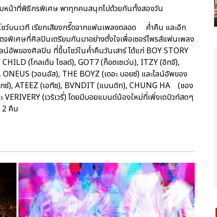
 รับหน้าที่พิธีกรพิเศษ พาทุกคนสนุกไปด้วยกันทั้งสองวัน
าโชว์บนเวที เรียกเสียงกรี๊ดจากแฟนเพลงตลอด ค่ำคืน และอีก
จพิเศษที่ศิลปินเตรียมกันมาอย่างตั้งใจเพื่อเซอร์ไพรส์แฟนเพลง
์อัพของศิลปิน ที่ขึ้นโชว์ในค่ำคืนวันเสาร์ ได้แก่ BOY STORY
HILD (โกลเด้น ไชลด์), GOT7 (ก็อตเซเว่น), ITZY (อิทจี),
 ONEUS (วอนอัส), THE BOYZ (เดอะ บอยซ์) และไลน์อัพของ
เอบีซิกซ์), ATEEZ (เอทีซ), BVNDIT (แบนดิท), CHUNG HA (ชอง
ะ VERIVERY (เวริเวรี่) โดยมีบอยแบนด์น้องใหม่ที่เพิ่งเดบิวท์สดๆ
ง 2 คืน