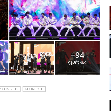
+94
ดูรูปทั้งหมด
KCON 2019
KCON19TH