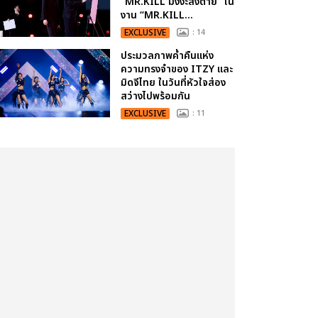
“MR.KILL มังงะสั่งตาย” ใน
งาน “MR.KILL...
EXCLUSIVE
: 14
ประมวลภาพค่ำคืนแห่ง
ความทรงจำของ ITZY และ
มิดจีไทย ในวันที่หัวใจส่อง
สว่างไปพร้อมกัน
EXCLUSIVE
: 11