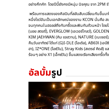
อย่างคึกคัก โดยปีนี้ยังคงมีหนุ่ม นิชคุณ จาก 2PM
พร้อมการแสดงของศิลปินที่สลับสับเปลี่ยนกันขึ้นม
หนึ่งโชว์อันเป็นเอกลักษณ์ของงาน KCON นั่นคือ สเต
จนทุกคนในฮอลล์ถึงกับกรี๊ดและฟินกันถ้วนหน้า โดยไลน
(บอย สตอรี่), EVERGLOW (เอเวอร์โกลว์), GOLDEN C
KIM JAEHWAN (คิม แจฮวาน), NATURE (เนเชอร์),
คืนวันอาทิตย์ ได้แก่ (G)I-DLE (ไอเดิล), AB6IX (
ฮา), IZ*ONE (ไอซ์วัน), Stray Kids (สเตรย์ คิดส์) แล
ร้อนๆ อย่าง X1 (เอ็กซ์วัน) ขึ้นแสดงเรียกเสียงกรี๊ดทั้
อัลบั้ม
รูป