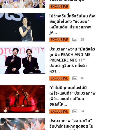
EXCLUSIVE
ไม่ว่าจะวันนี้หรือวันไหน ก็จะ
ยังภูมิใจในตัว "แจบอม"
เหมือนเดิม! ประมวลภาพ
JA...
EXCLUSIVE
: 28
ประมวลภาพงาน “มีสติแล้ว
ลูกพีช PEACH AND ME
PREMIERE NIGHT”
ปอนด์-ภูวินทร์ คลั่งรัก
หวา...
EXCLUSIVE
: 16
"ถ้าไม่มีทุกคนก็คงไม่มี
เพิร์ธ-แซนต้า" ประมวลภาพ
เพิร์ธ-แซนต้า เปลี่ยน
ฮอลล์ให...
EXCLUSIVE
: 34
ประมวลภาพ “จอส-กวิน”
จัดปาร์ตี้ริมหาดสุดฮอต ใน