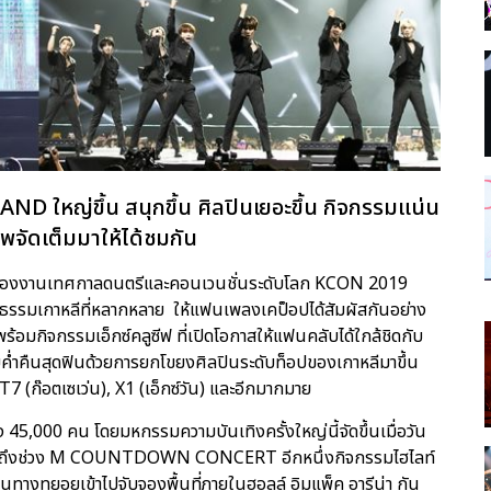
 ใหญ่ขึ้น สนุกขึ้น ศิลปินเยอะขึ้น กิจกรรมแน่น
พจัดเต็มมาให้ได้ชมกัน
มของงานเทศกาลดนตรีและคอนเวนชั่นระดับโลก KCON 2019
รรมเกาหลีที่หลากหลาย ให้แฟนเพลงเคป็อปได้สัมผัสกันอย่าง
0 พร้อมกิจกรรมเอ็กซ์คลูซีฟ ที่เปิดโอกาสให้แฟนคลับได้ใกล้ชิดกับ
ยค่ำคืนสุดฟินด้วยการยกโขยงศิลปินระดับท็อปของเกาหลีมาขึ้น
7 (ก๊อตเซเว่น), X1 (เอ็กซ์วัน) และอีกมากมาย
 45,000 คน โดยมหกรรมความบันเทิงครั้งใหญ่นี้จัดขึ้นเมื่อวัน
ก่อนจะถึงช่วง M COUNTDOWN CONCERT อีกหนึ่งกิจกรรมไฮไลท์
างทยอยเข้าไปจับจองพื้นที่ภายในฮอลล์ อิมแพ็ค อารีน่า กัน