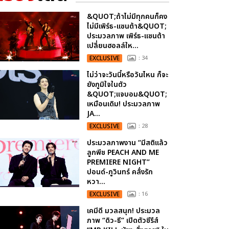
&QUOT;ถ้าไม่มีทุกคนก็คง
ไม่มีเพิร์ธ-แซนต้า&QUOT;
ประมวลภาพ เพิร์ธ-แซนต้า
เปลี่ยนฮอลล์ให...
EXCLUSIVE
: 34
ไม่ว่าจะวันนี้หรือวันไหน ก็จะ
ยังภูมิใจในตัว
&QUOT;แจบอม&QUOT;
เหมือนเดิม! ประมวลภาพ
JA...
EXCLUSIVE
: 28
ประมวลภาพงาน “มีสติแล้ว
ลูกพีช PEACH AND ME
PREMIERE NIGHT”
ปอนด์-ภูวินทร์ คลั่งรัก
หวา...
EXCLUSIVE
: 16
เคมีดี มวลสนุก! ประมวล
ภาพ “ดิว-ธี” เปิดตัวซีรีส์