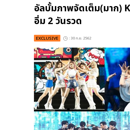
อัลบั้มภาพจัดเต็ม(มาก
อิ่ม 2 วันรวด
EXCLUSIVE
: 30 ก.ย. 2562