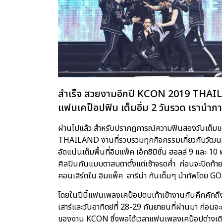
สำเร็จ สวยงามอีกปี KCON 2019 THAILAND
แฟนเคป็อปฟิน เต็มอิ่ม 2 วันรวด เรานำภา
ผ่านไปแล้ว สำหรับปรากฏการณ์ความฟินสองวันเต็
THAILAND งานที่รวบรวมทุกกิจกรรมเกี่ยวกับวัฒนธ
อัดแน่นเต็มพื้นที่อิมแพ็ค เอ็กซิบิชั่น ฮอลล์ 9 และ 1
ศิลปินกันแบบตาสบตาตั้งแต่เช้าจรดค่ำ ก่อนจะปิดท้า
คอนเสิร์ตใน อิมแพ็ค อารีน่า กันเต็มๆ นำทัพโดย GOT
โดยในปีนี้แฟนเพลงเคป็อปตบเท้าเข้างานกันคึกคักถึง
เสาร์และวันอาทิตย์ที่ 28-29 กันยายนที่ผ่านมา 
ของงาน KCON ซึ่งพอได้เวลาแฟนเพลงเคป็อปต่างเดินท