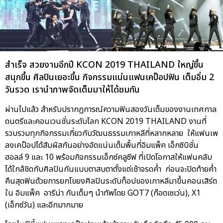
สำเร็จ สวยงามอีกปี KCON 2019 THAILAND ใหญ่ขึ้น
สนุกขึ้น ศิลปินเยอะขึ้น กิจกรรมแน่นแฟนเคป็อปฟิน เต็มอิ่ม 2
วันรวด เรานำภาพจัดเต็มมาให้ได้ชมกัน
ผ่านไปแล้ว สำหรับปรากฏการณ์ความฟินสองวันเต็มของงานเทศกาล
ดนตรีและคอนเวนชั่นระดับโลก KCON 2019 THAILAND งานที่
รวบรวมทุกกิจกรรมเกี่ยวกับวัฒนธรรมเกาหลีที่หลากหลาย ให้แฟนเพ
ลงเคป็อปได้สัมผัสกันอย่างอัดแน่นเต็มพื้นที่อิมแพ็ค เอ็กซิบิชั่น
ฮอลล์ 9 และ 10 พร้อมกิจกรรมเอ็กซ์คลูซีฟ ที่เปิดโอกาสให้แฟนคลับ
ได้ใกล้ชิดกับศิลปินกันแบบตาสบตาตั้งแต่เช้าจรดค่ำ ก่อนจะปิดท้ายค่ำ
คืนสุดฟินด้วยการยกโขยงศิลปินระดับท็อปของเกาหลีมาขึ้นคอนเสิร์ต
ใน อิมแพ็ค อารีน่า กันเต็มๆ นำทัพโดย GOT7 (ก๊อตเซเว่น), X1
(เอ็กซ์วัน) และอีกมากมาย