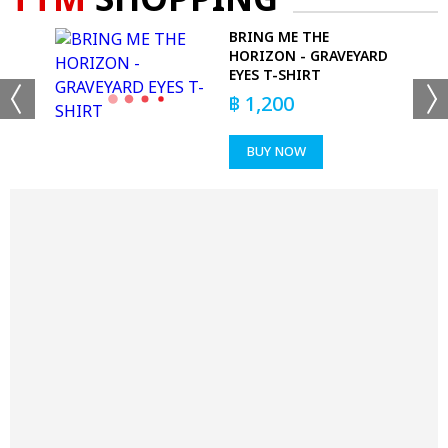
TTM
SHOPPING
 T-
BRING ME THE
HORIZON - GRAVEYARD
EYES T-SHIRT
฿
1,200
BUY NOW