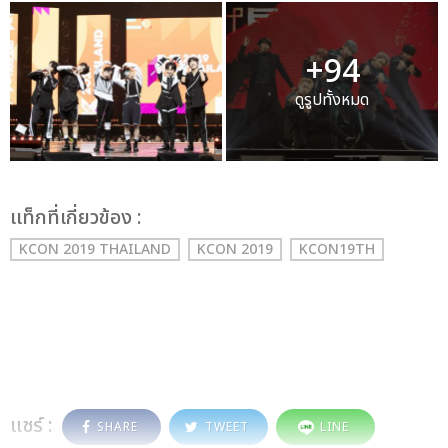
+94
ดูรูปทั้งหมด
เเท็กที่เกี่ยวข้อง :
KCON 2019 THAILAND
KCON 2019
KCON19TH
แชร์ :
SHARE
TWEET
LINE