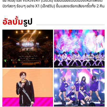
รย์ คิดส์) และ VERIVERY (เวริเวรี่) โดยมีบอยแบนด์น้องใหม่ที่เพิ่งเด
บิวท์สดๆ ร้อนๆ อย่าง X1 (เอ็กซ์วัน) ขึ้นแสดงเรียกเสียงกรี๊ดทั้ง 2 คืน
อัลบั้ม
รูป