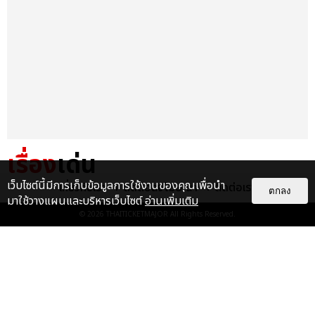
เรื่อง
เด่น
เว็บไซต์นี้มีการเก็บข้อมูลการใช้งานของคุณเพื่อนำ
เกี่ยวกับเรา
ติดต่อลงโฆษณา
ติดต่อเรา
&QUOT;ถ้าไม่มีทุกคนก็คงไม่มี
ตกลง
มาใช้วางแผนและบริหารเว็บไซต์
อ่านเพิ่มเติม
เพิร์ธ-แซนต้า&QUOT; ประมวล
© 2026
THAITICKETMAJOR
All Rights Reserved.
ภาพ เพิร์ธ-แซนต้า เปลี่ยน
ฮอลล์ให...
EXCLUSIVE
: 34
ไม่ว่าจะวันนี้หรือวันไหน ก็จะยังภูมิใจ
ในตัว &QUOT;แจบอม&QUOT;