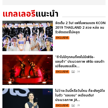
แกลเลอรี
แนะนำ
จัดเต็ม 2 วัน! แฟชั่นพรมแดง KCON
2019 THAILAND 2 สวย หล่อ จน
รัวชัตเตอร์ไม่หยุด
EXCLUSIVE
"ถ้าไม่มีทุกคนก็คงไม่มีเพิร์ธ-
แซนต้า" ประมวลภาพ เพิร์ธ-แซนต้า
เปลี่ยนฮอลล์ให...
EXCLUSIVE
: 34
ไม่ว่าจะวันนี้หรือวันไหน ก็จะยังภูมิใจ
ในตัว "แจบอม" เหมือนเดิม!
ประมวลภาพ JA...
EXCLUSIVE
: 28