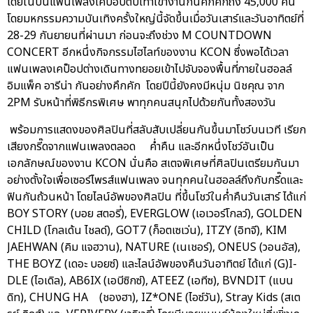
โดยในปีนี้แฟนเพลงเคป็อปตบเท้าเข้างานกันคึกคักถึง 45,000 คน
โดยมหกรรมความบันเทิงครั้งใหญ่นี้จัดขึ้นเมื่อวันเสาร์และวันอาทิตย์ที่
28-29 กันยายนที่ผ่านมา ก่อนจะถึงช่วง M COUNTDOWN
CONCERT อีกหนึ่งกิจกรรมไฮไลท์ของงาน KCON ซึ่งพอได้เวลา
แฟนเพลงเคป็อปต่างเดินทางทยอยเข้าไปจับจองพื้นที่ภายในฮอลล์
อิมแพ็ค อารีน่า กันอย่างคึกคัก โดยปีนี้ยังคงมีหนุ่ม นิชคุณ จาก
2PM รับหน้าที่พิธีกรพิเศษ พาทุกคนสนุกไปด้วยกันทั้งสองวัน
พร้อมการแสดงของศิลปินที่สลับสับเปลี่ยนกันขึ้นมาโชว์บนเวที เรียก
เสียงกรี๊ดจากแฟนเพลงตลอด ค่ำคืน และอีกหนึ่งโชว์อันเป็น
เอกลักษณ์ของงาน KCON นั่นคือ สเตจพิเศษที่ศิลปินเตรียมกันมา
อย่างตั้งใจเพื่อเซอร์ไพรส์แฟนเพลง จนทุกคนในฮอลล์ถึงกับกรี๊ดและ
ฟินกันถ้วนหน้า โดยไลน์อัพของศิลปิน ที่ขึ้นโชว์ในค่ำคืนวันเสาร์ ได้แก่
BOY STORY (บอย สตอรี่), EVERGLOW (เอเวอร์โกลว์), GOLDEN
CHILD (โกลเด้น ไชลด์), GOT7 (ก็อตเซเว่น), ITZY (อิทจี), KIM
JAEHWAN (คิม แจฮวาน), NATURE (เนเชอร์), ONEUS (วอนอัส),
THE BOYZ (เดอะ บอยซ์) และไลน์อัพของคืนวันอาทิตย์ ได้แก่ (G)I-
DLE (ไอเดิล), AB6IX (เอบีซิกซ์), ATEEZ (เอทีซ), BVNDIT (แบน
ดิท), CHUNG HA (ชองฮา), IZ*ONE (ไอซ์วัน), Stray Kids (สเต