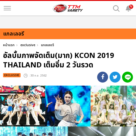
N
แกลเลอรี
หน้าแรก
exclusive
แกลเลอรี
อัลบั้มภาพจัดเต็ม(มาก) KCON 2019
THAILAND เต็มอิ่ม 2 วันรวด
EXCLUSIVE
: 30 ก.ย. 2562