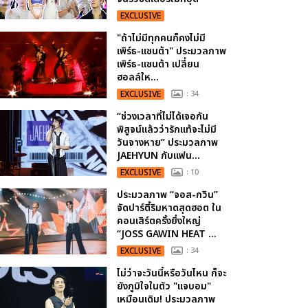
EXCLUSIVE
"ถ้าไม่มีทุกคนก็คงไม่มี
เพิร์ธ-แซนต้า" ประมวลภาพ
เพิร์ธ-แซนต้า เปลี่ยน
ฮอลล์ให...
EXCLUSIVE
: 34
“ช่วงเวลาที่ไม่ได้เจอกัน
พิสูจน์แล้วว่ารักแท้จะไม่มี
วันจางหาย” ประมวลภาพ
JAEHYUN กับแฟน...
EXCLUSIVE
: 10
ประมวลภาพ “จอส-กวิน”
จัดปาร์ตี้ริมหาดสุดฮอต ใน
คอนเสิร์ตครั้งยิ่งใหญ่
“JOSS GAWIN HEAT ...
EXCLUSIVE
: 34
ไม่ว่าจะวันนี้หรือวันไหน ก็จะ
ยังภูมิใจในตัว "แจบอม"
เหมือนเดิม! ประมวลภาพ