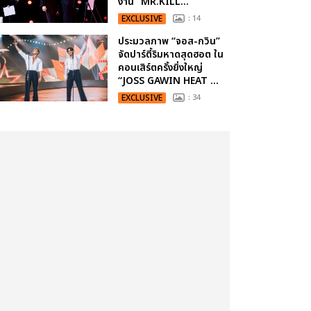
งาน “MR.KILL...
EXCLUSIVE
: 14
ประมวลภาพ “จอส-กวิน”
จัดปาร์ตี้ริมหาดสุดฮอต ใน
คอนเสิร์ตครั้งยิ่งใหญ่
“JOSS GAWIN HEAT ...
EXCLUSIVE
: 34