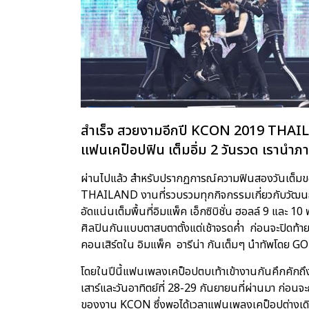
สำเร็จ สวยงามอีกปี KCON 2019 THAILAND
แฟนเคป็อปฟิน เต็มอิ่ม 2 วันรวด เรานำภา
ผ่านไปแล้ว สำหรับปรากฏการณ์ความฟินสองวันเต็
THAILAND งานที่รวบรวมทุกกิจกรรมเกี่ยวกับวัฒนธ
อัดแน่นเต็มพื้นที่อิมแพ็ค เอ็กซิบิชั่น ฮอลล์ 9 และ 1
ศิลปินกันแบบตาสบตาตั้งแต่เช้าจรดค่ำ ก่อนจะปิดท้า
คอนเสิร์ตใน อิมแพ็ค อารีน่า กันเต็มๆ นำทัพโดย GOT
โดยในปีนี้แฟนเพลงเคป็อปตบเท้าเข้างานกันคึกคักถึง
เสาร์และวันอาทิตย์ที่ 28-29 กันยายนที่ผ่านมา 
ของงาน KCON ซึ่งพอได้เวลาแฟนเพลงเคป็อปต่างเดินท