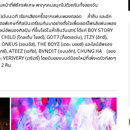
 รับหน้าที่พิธีกรพิเศษ พาทุกคนสนุกไปด้วยกันทั้งสองวัน
าโชว์บนเวที เรียกเสียงกรี๊ดจากแฟนเพลงตลอด ค่ำคืน และอีก
จพิเศษที่ศิลปินเตรียมกันมาอย่างตั้งใจเพื่อเซอร์ไพรส์แฟนเพลง
์อัพของศิลปิน ที่ขึ้นโชว์ในค่ำคืนวันเสาร์ ได้แก่ BOY STORY
HILD (โกลเด้น ไชลด์), GOT7 (ก็อตเซเว่น), ITZY (อิทจี),
 ONEUS (วอนอัส), THE BOYZ (เดอะ บอยซ์) และไลน์อัพของ
เอบีซิกซ์), ATEEZ (เอทีซ), BVNDIT (แบนดิท), CHUNG HA (ชอง
ะ VERIVERY (เวริเวรี่) โดยมีบอยแบนด์น้องใหม่ที่เพิ่งเดบิวท์สดๆ
ง 2 คืน