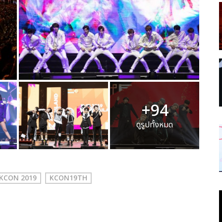
+94
ดูรูปทั้งหมด
KCON 2019
KCON19TH