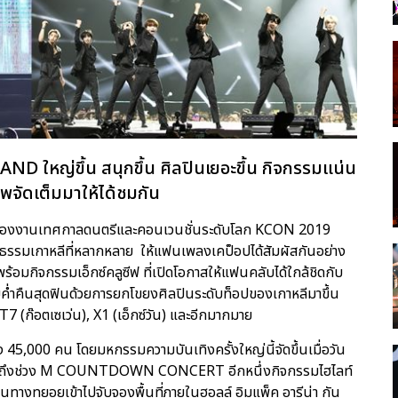
 ใหญ่ขึ้น สนุกขึ้น ศิลปินเยอะขึ้น กิจกรรมแน่น
พจัดเต็มมาให้ได้ชมกัน
มของงานเทศกาลดนตรีและคอนเวนชั่นระดับโลก KCON 2019
รรมเกาหลีที่หลากหลาย ให้แฟนเพลงเคป็อปได้สัมผัสกันอย่าง
0 พร้อมกิจกรรมเอ็กซ์คลูซีฟ ที่เปิดโอกาสให้แฟนคลับได้ใกล้ชิดกับ
ยค่ำคืนสุดฟินด้วยการยกโขยงศิลปินระดับท็อปของเกาหลีมาขึ้น
7 (ก๊อตเซเว่น), X1 (เอ็กซ์วัน) และอีกมากมาย
 45,000 คน โดยมหกรรมความบันเทิงครั้งใหญ่นี้จัดขึ้นเมื่อวัน
ก่อนจะถึงช่วง M COUNTDOWN CONCERT อีกหนึ่งกิจกรรมไฮไลท์
างทยอยเข้าไปจับจองพื้นที่ภายในฮอลล์ อิมแพ็ค อารีน่า กัน