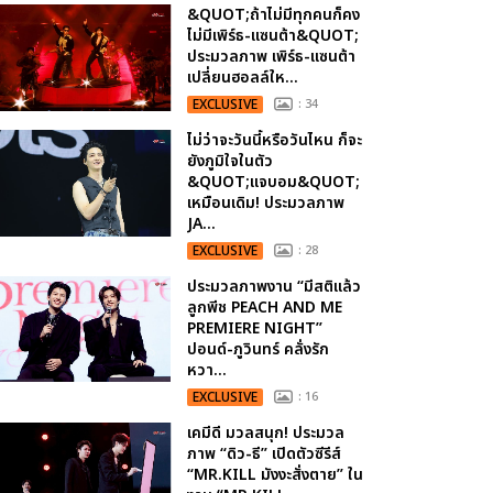
&QUOT;ถ้าไม่มีทุกคนก็คง
ไม่มีเพิร์ธ-แซนต้า&QUOT;
ประมวลภาพ เพิร์ธ-แซนต้า
เปลี่ยนฮอลล์ให...
EXCLUSIVE
: 34
ไม่ว่าจะวันนี้หรือวันไหน ก็จะ
ยังภูมิใจในตัว
&QUOT;แจบอม&QUOT;
เหมือนเดิม! ประมวลภาพ
JA...
EXCLUSIVE
: 28
ประมวลภาพงาน “มีสติแล้ว
ลูกพีช PEACH AND ME
PREMIERE NIGHT”
ปอนด์-ภูวินทร์ คลั่งรัก
หวา...
EXCLUSIVE
: 16
เคมีดี มวลสนุก! ประมวล
ภาพ “ดิว-ธี” เปิดตัวซีรีส์
“MR.KILL มังงะสั่งตาย” ใน