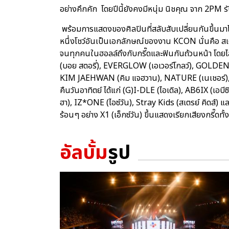
อย่างคึกคัก โดยปีนี้ยังคงมีหนุ่ม นิชคุณ จาก 2PM
พร้อมการแสดงของศิลปินที่สลับสับเปลี่ยนกันขึ้นม
หนึ่งโชว์อันเป็นเอกลักษณ์ของงาน KCON นั่นคือ สเต
จนทุกคนในฮอลล์ถึงกับกรี๊ดและฟินกันถ้วนหน้า โดยไลน
(บอย สตอรี่), EVERGLOW (เอเวอร์โกลว์), GOLDEN C
KIM JAEHWAN (คิม แจฮวาน), NATURE (เนเชอร์),
คืนวันอาทิตย์ ได้แก่ (G)I-DLE (ไอเดิล), AB6IX (
ฮา), IZ*ONE (ไอซ์วัน), Stray Kids (สเตรย์ คิดส์) แล
ร้อนๆ อย่าง X1 (เอ็กซ์วัน) ขึ้นแสดงเรียกเสียงกรี๊ดทั้
อัลบั้ม
รูป