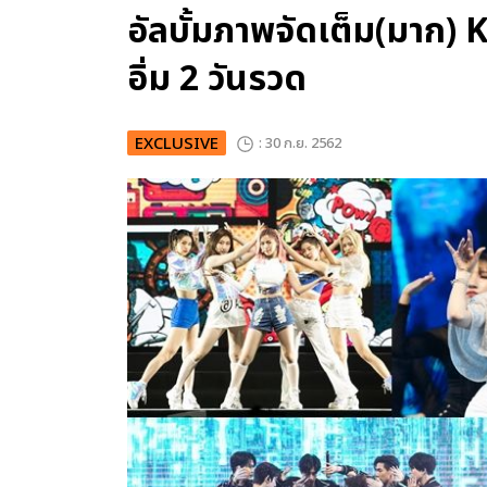
อัลบั้มภาพจัดเต็ม(มาก
อิ่ม 2 วันรวด
EXCLUSIVE
: 30 ก.ย. 2562